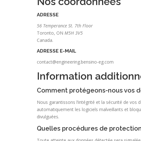
Nos coordonnées
ADRESSE
56 Temperance St. 7th Floor
Toronto, ON
M5H 3V5
Canada.
ADRESSE E-MAIL
contact@engineering.bensino-eg.com
Information additionn
Comment protégeons-nous vos 
Nous garantissons l’intégrité et la sécurité de vo
automatiquement les logiciels malveillants et bloq
divulguées.
Quelles procédures de protectio
Toute atteinte aux données détectée sera signalée à