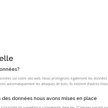
elle
données?
s données sur notre site web. Nous protégeons également les données
uons automatiquement les attaques de bots. Ils existent d’autres mes
n des données nous avons mises en place
 l’autorité de surveillance compétente dans les 72 heures suivant son