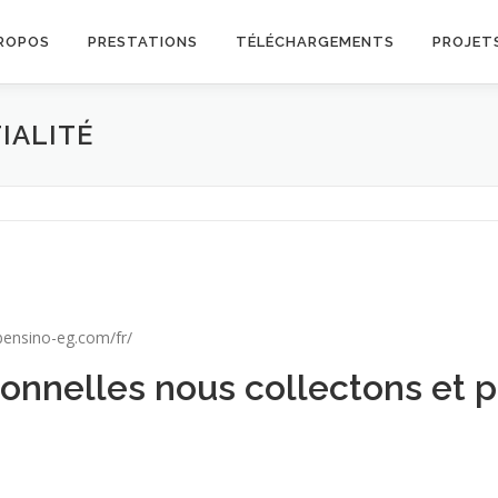
ROPOS
PRESTATIONS
TÉLÉCHARGEMENTS
PROJET
IALITÉ
 GAI
IdO & Blockchain
.bensino-eg.com/fr/
onnelles nous collectons et p