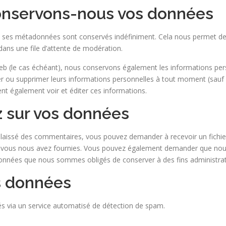
nservons-nous vos données
t ses métadonnées sont conservés indéfiniment. Cela nous permet d
dans une file d’attente de modération.
e web (le cas échéant), nous conservons également les informations pers
éditer ou supprimer leurs informations personnelles à tout moment (sau
ent également voir et éditer ces informations.
z sur vos données
z laissé des commentaires, vous pouvez demander à recevoir un fich
e vous nous avez fournies. Vous pouvez également demander que nous
 données que nous sommes obligés de conserver à des fins administrati
s données
és via un service automatisé de détection de spam.